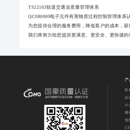
TS22163轨道交通业质量管理体系
QC080000电子元件有害物质过程控制管理体系
为您提供合理的服务费用，降低客户的成本，获
我们将努力给您提供更满意、更安全、更快捷的
产
防
反
什
哪
强
C