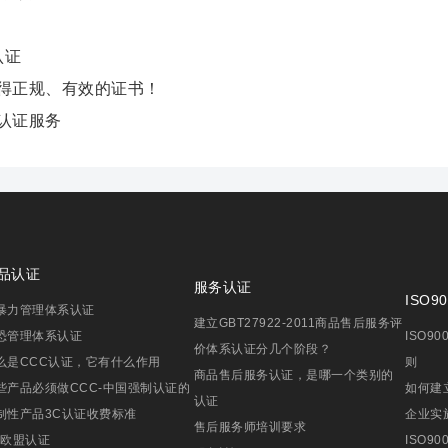
认证
得正规、有效的证书！
认证服务
品认证
服务认证
ISO90
暴力管理体系认证
建立GBT27922-2011商品售后服务评
恐管理体系认证
ISO9
价体系认证分几个阶段？
么是CCC认证，它有什么作用
则
商品售后服务认证，是哪一个类别的
些产品必须做CCC-中国强制认证的
如何建立
认证
制性产品3C认证收费标准
企业实施
售后服务师培训要求
E欧盟认证
ISO9